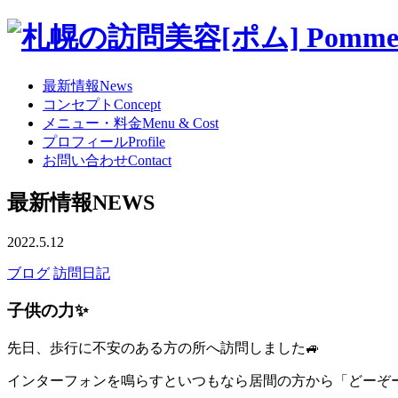
最新情報
News
コンセプト
Concept
メニュー・料金
Menu & Cost
プロフィール
Profile
お問い合わせ
Contact
最新情報
NEWS
2022.5.12
ブログ
訪問日記
子供の力✨
先日、歩行に不安のある方の所へ訪問しました🚙
インターフォンを鳴らすといつもなら居間の方から「どーぞ