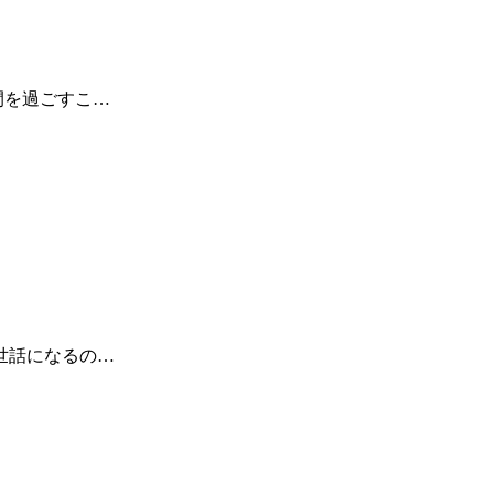
間を過ごすこ…
世話になるの…