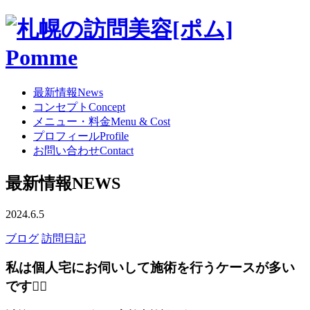
最新情報
News
コンセプト
Concept
メニュー・料金
Menu & Cost
プロフィール
Profile
お問い合わせ
Contact
最新情報
NEWS
2024.6.5
ブログ
訪問日記
私は個人宅にお伺いして施術を行うケースが多い
です💇‍♀️