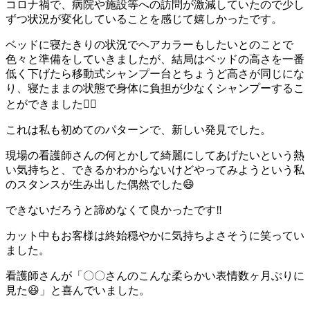
コロナ禍で、病院や施設等への訪問が激減していたので少し
ずつ状況が変化していることを感じて嬉しかったです。
ベッドに寝たきりの状況でヘアカラーもしたいとのことで
色々と準備をしていきましたが、結局はベッドの高さを一番
低く下げたら移動式シャンプー台とちょうど高さが同じにな
り、寝たままの状態で身体に負担が少なくシャンプーするこ
とができました🙆‍♀️
これは私も初めてのパターンで、新しい発見でした。
現場の看護師さんの何とかして綺麗にしてあげたいという熱
い気持ちと、できるかわからないけどやってみようという私
のスタンスが生み出した偶然でした😄
できないだろうと諦めなくて良かったです‼️
カット中もお客様は終始穏やかに気持ちよさそうに笑ってい
ました。
看護師さんが「〇〇さんのこんな柔らかい表情数ヶ月ぶりに
見た😆」と喜んでいました。