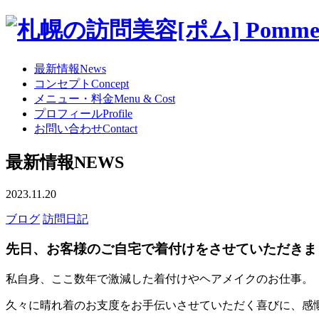
最新情報
News
コンセプト
Concept
メニュー・料金
Menu & Cost
プロフィール
Profile
お問い合わせ
Contact
最新情報
NEWS
2023.11.20
ブログ
訪問日記
先日、お客様のご自宅で着付けをさせていただきま
私自身、ここ数年で激減した着付けやヘアメイクのお仕事。
久々に晴れ着のお支度をお手伝いさせていただく喜びに、感慨