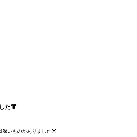
した
👘
深いものがありました🥹